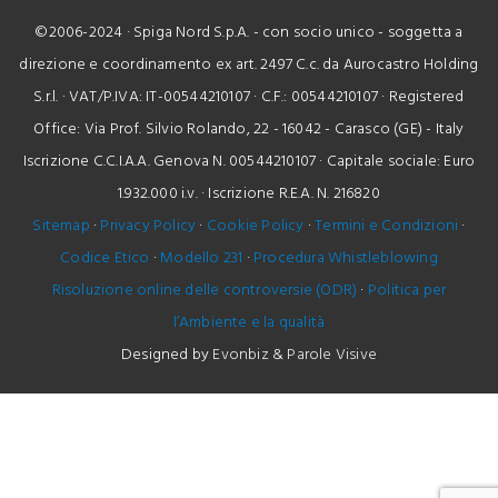
©2006-2024 · Spiga Nord S.p.A. - con socio unico - soggetta a
direzione e coordinamento ex art. 2497 C.c. da Aurocastro Holding
S.r.l. · VAT/P.IVA: IT-00544210107 · C.F.: 00544210107 · Registered
Office: Via Prof. Silvio Rolando, 22 - 16042 - Carasco (GE) - Italy
Iscrizione C.C.I.A.A. Genova N. 00544210107 · Capitale sociale: Euro
1.932.000 i.v. · Iscrizione R.E.A. N. 216820
Sitemap
·
Privacy Policy
·
Cookie Policy
·
Termini e Condizioni
·
Codice Etico
·
Modello 231
·
Procedura Whistleblowing
Risoluzione online delle controversie (ODR)
·
Politica per
l’Ambiente e la qualità
Designed by
Evonbiz
&
Parole Visive