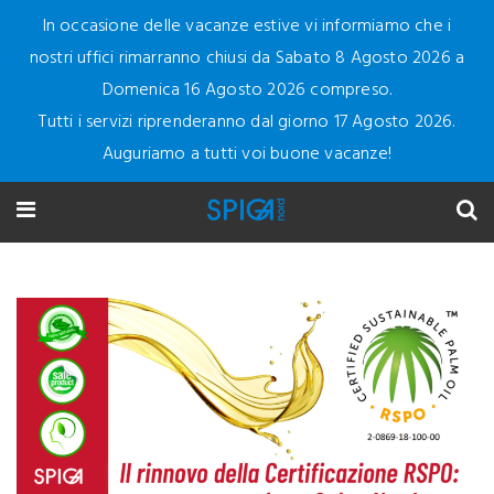
In occasione delle vacanze estive vi informiamo che i
nostri uffici rimarranno chiusi da Sabato 8 Agosto 2026 a
Domenica 16 Agosto 2026 compreso.
Tutti i servizi riprenderanno dal giorno 17 Agosto 2026.
Auguriamo a tutti voi buone vacanze!